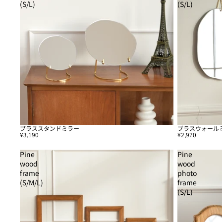
(S/L)
(S/L)
ブラススタンドミラー
ブラスウォールミ
¥3,190
¥2,970
Pine
Pine
wood
wood
frame
photo
(S/M/L)
frame
(S/L)