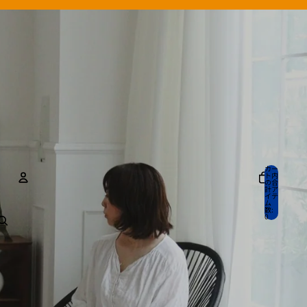
カー
ト内
の合
計ア
イテ
ム
数:
アカウント
0
その他のログインオプション
注文
プロフィール