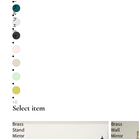
ー
ブ
ル
フ
ェ
ー
ヴ
Select item
Brass
Brass
Stand
Wall
Mirror
Mirror