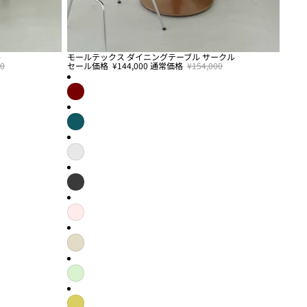
ル
モールテックス ダイニングテーブル サークル
セール
00
セール価格
¥144,000
通常価格
¥154,000