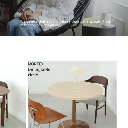
We believe that a room is more than just a space—it’s a
reflection of who you are,
MORTEX
Diningtable
circle