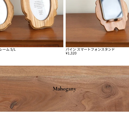
ーム S/L
パイン スマートフォンスタンド
sold out
¥1,320
Mahogany