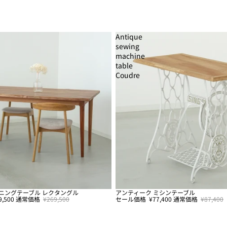
Antique
sewing
machine
table
Coudre
ニングテーブル レクタングル
アンティーク ミシンテーブル
セール
9,500
通常価格
¥269,500
セール価格
¥77,400
通常価格
¥87,400