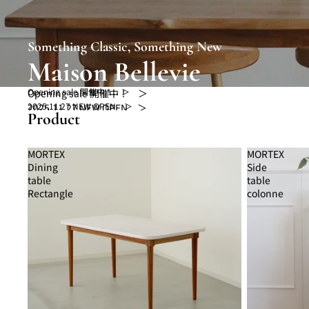
Something Classic, Something New
Maison Bellevie
Opening sale 開催中！ ＞
Opening sale 開催中！ ＞
2025.11.27 NEW OPEN ＞
2025.11.27 NEW OPEN ＞
Product
MORTEX
MORTEX
Dining
Side
table
table
Rectangle
colonne