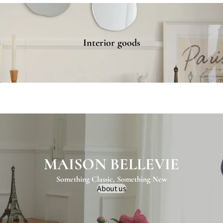
s
Interior goods
MAISON BELLEVIE
Something Classic, Something New
About us