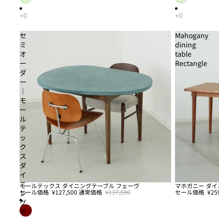
セ
Mahogany
ミ
dining
オ
table
ー
Rectangle
ダ
ー
｜
モ
ー
ル
テ
ッ
ク
ス
ダ
イ
ニ
モールテックス ダイニングテーブル フェーヴ
マホガニー ダイ
セール
セール
セール価格
¥127,500
通常価格
¥137,500
セール価格
¥25
ン
グ
テ