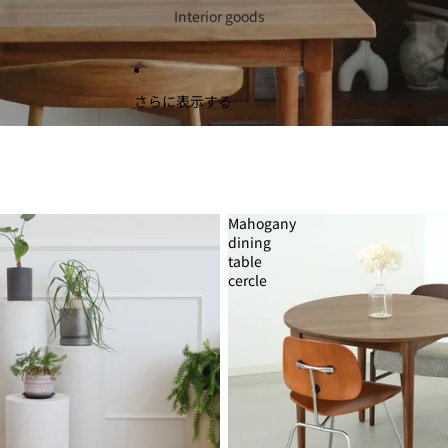
Interior goods
さらに表示する
Mahogany
dining
table
cercle