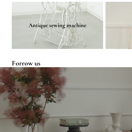
Antique sewing machine
Interior good
Antique sewing machine
Forrow us