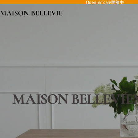
Opening sale開催中
Opening sale開催中
MAISON BELLEVIE