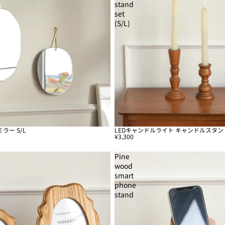
stand
set
(S/L)
ラー S/L
LEDキャンドルライト キャンドルスタンド
¥3,300
Pine
wood
smart
phone
stand