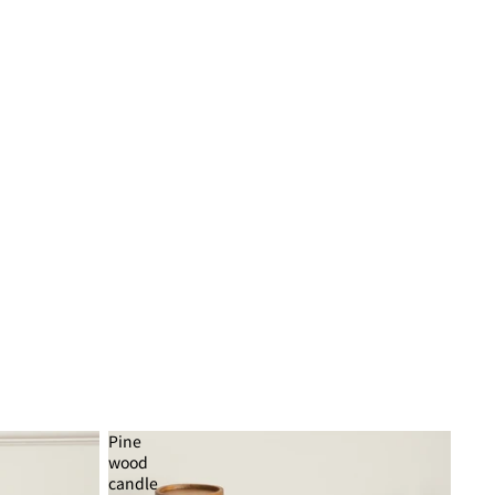
Pine
wood
candle