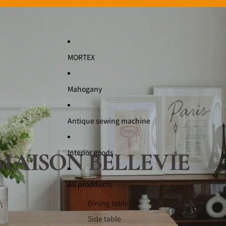
MORTEX
Mahogany
Antique sewing machine
Interior goods
All prodducts
Dining table
Side table